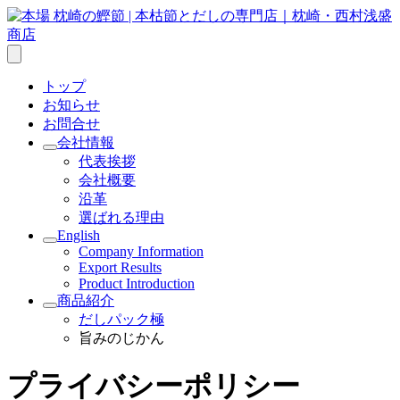
トップ
お知らせ
お問合せ
会社情報
サ
代表挨拶
ブ
会社概要
メ
沿革
ニ
選ばれる理由
ュ
ー
English
サ
を
Company Information
ブ
開
Export Results
メ
く
Product Introduction
ニ
商品紹介
ュ
サ
だしパック極
ー
ブ
旨みのじかん
を
メ
開
ニ
く
ュ
プライバシーポリシー
ー