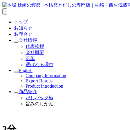
トップ
お知らせ
お問合せ
会社情報
サ
代表挨拶
ブ
会社概要
メ
沿革
ニ
選ばれる理由
ュ
ー
English
サ
を
Company Information
ブ
開
Export Results
メ
く
Product Introduction
ニ
商品紹介
ュ
サ
だしパック極
ー
ブ
旨みのじかん
を
メ
開
ニ
く
ュ
ー
3分
を