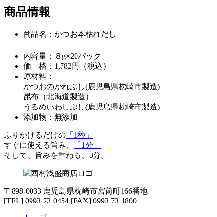
商品情報
商品名：かつお本枯れだし
内容量：８g×20パック
価 格：1,782円（税込）
原材料：
かつおのかれぶし
(鹿児島県枕崎市製造)
昆布（北海道製造）
うるめいわしぶし
(鹿児島県枕崎市製造)
添加物：無添加
ふりかけるだけの
「1秒」
すぐに使える旨み、
「1分」
そして、旨みを重ねる、3分。
〒898-0033 鹿児島県枕崎市宮前町166番地
[TEL] 0993-72-0454 [FAX] 0993-73-1800